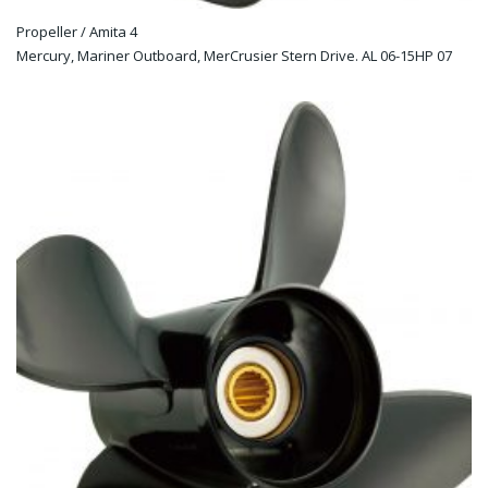
Propeller / Amita 4
Mercury, Mariner Outboard, MerCrusier Stern Drive. AL 06-15HP 07
high thrust : Diameter: 10″ Pitch: 7 Blad: 4 Material: alu Rotation: R