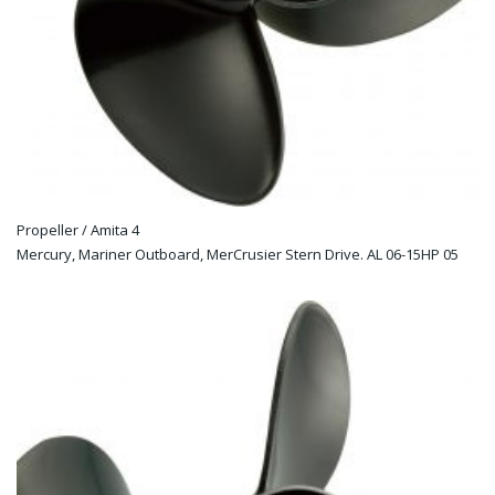
Propeller / Amita 4
Mercury, Mariner Outboard, MerCrusier Stern Drive. AL 06-15HP 05
high thrust : Diameter: 10″ Pitch: 5 Blad: 4 Material: alu Rotation: R