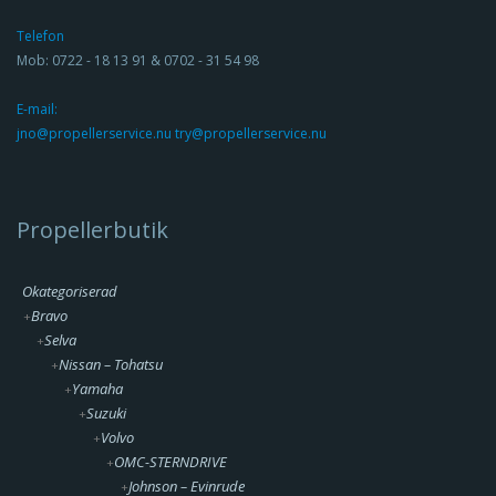
Telefon
Mob: 0722 - 18 13 91 & 0702 - 31 54 98
E-mail:
jno@propellerservice.nu try@propellerservice.nu
Propellerbutik
Okategoriserad
Bravo
Selva
Nissan – Tohatsu
Yamaha
Suzuki
Volvo
OMC-STERNDRIVE
Johnson – Evinrude