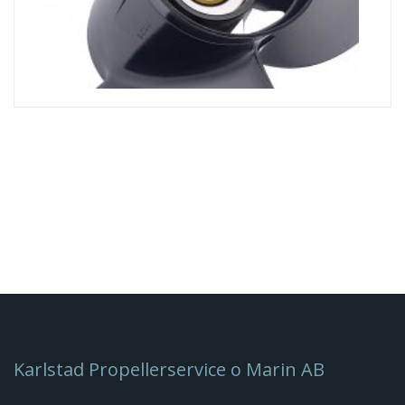
Propeller/ Amita 3+
Karlstad Propellerservice o Marin AB