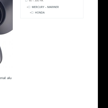
90 – 300 HK
MERCURY – MARINER
HONDA
rial: alu