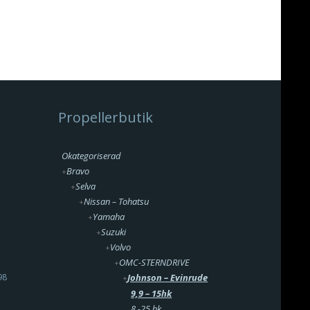
Propellerbutik
Okategoriserad
Bravo
Selva
Nissan – Tohatsu
Yamaha
Suzuki
Volvo
OMC-STERNDRIVE
98
Johnson – Evinrude
9,9 – 15hk
8 -25 hk