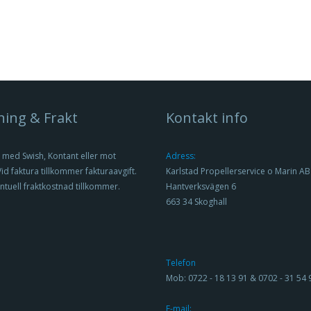
ning & Frakt
Kontakt info
 med Swish, Kontant eller mot
Adress:
Vid faktura tillkommer fakturaavgift.
Karlstad Propellerservice o Marin AB
ntuell fraktkostnad tillkommer.
Hantverksvägen 6
663 34 Skoghall
Telefon
Mob: 0722 - 18 13 91 & 0702 - 31 54 
E-mail: