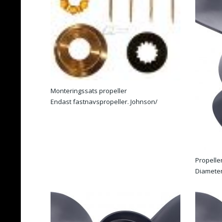
Monteringssats propeller
Endast fastnavspropeller. Johnson/
Evinrude BRP 9,9-15
Propeller
Diameter:
alu Rotat