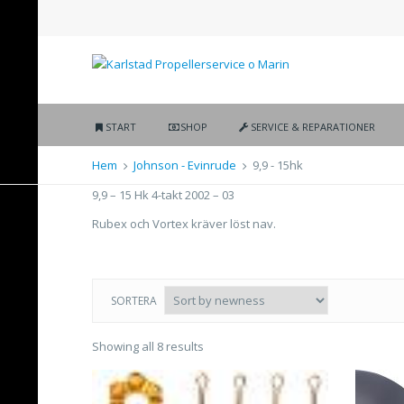
START
SHOP
SERVICE & REPARATIONER
Hem
Johnson - Evinrude
9,9 - 15hk
9,9 – 15 Hk 4-takt 2002 – 03
Rubex och Vortex kräver löst nav.
SORTERA
Showing all 8 results