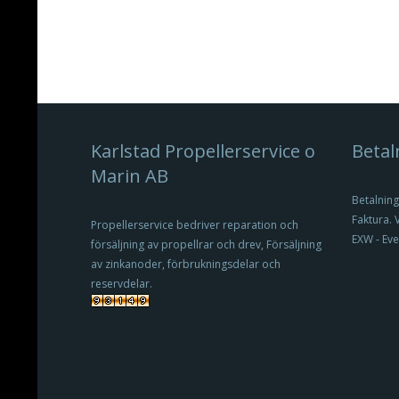
Karlstad Propellerservice o
Betal
Marin AB
Betalning
Faktura. 
Propellerservice bedriver reparation och
EXW - Eve
försäljning av propellrar och drev, Försäljning
av zinkanoder, förbrukningsdelar och
reservdelar.