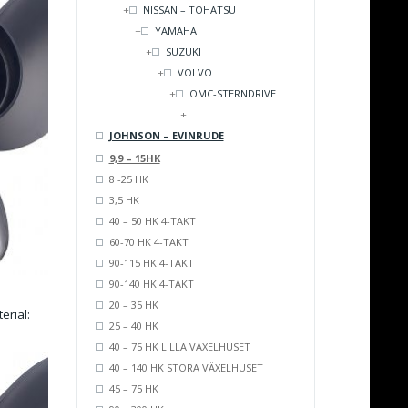
NISSAN – TOHATSU
YAMAHA
SUZUKI
VOLVO
OMC-STERNDRIVE
JOHNSON – EVINRUDE
9,9 – 15HK
8 -25 HK
3,5 HK
40 – 50 HK 4-TAKT
60-70 HK 4-TAKT
90-115 HK 4-TAKT
90-140 HK 4-TAKT
20 – 35 HK
erial:
25 – 40 HK
40 – 75 HK LILLA VÄXELHUSET
40 – 140 HK STORA VÄXELHUSET
45 – 75 HK