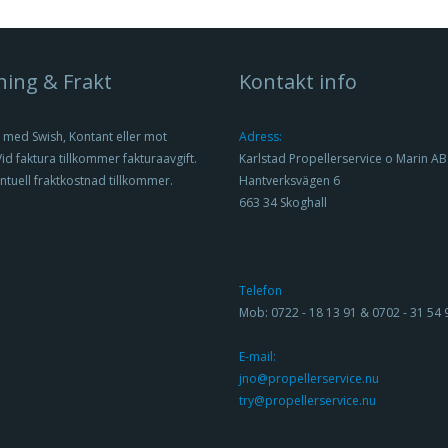
ning & Frakt
Kontakt info
 med Swish, Kontant eller mot
Adress:
Vid faktura tillkommer fakturaavgift.
Karlstad Propellerservice o Marin AB
ntuell fraktkostnad tillkommer.
Hantverksvägen 6
663 34 Skoghall
Telefon
Mob: 0722 - 18 13 91 & 0702 - 31 54 
E-mail:
jno@propellerservice.nu
try@propellerservice.nu