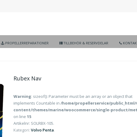
PROPELLERREPARATIONER
TILLBEHÖR & RESERVDELAR
KONTAK
Rubex Nav
Warning
: sizeof(): Parameter must be an array or an object that
implements Countable in
/home/propellerservice/public_html
content/themes/marine/woocommerce/single-product/me
on line
15
Artikelnr:
SOLRBX-105
.
Kategori:
Volvo Penta
.