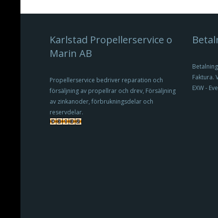
Karlstad Propellerservice o
Betal
Marin AB
Betalning
Faktura. 
Propellerservice bedriver reparation och
EXW - Eve
försäljning av propellrar och drev, Försäljning
av zinkanoder, förbrukningsdelar och
reservdelar.