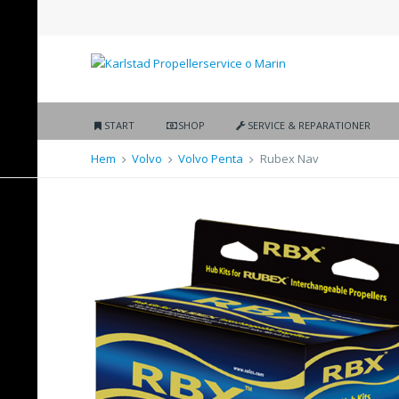
START
SHOP
SERVICE & REPARATIONER
Hem
Volvo
Volvo Penta
Rubex Nav