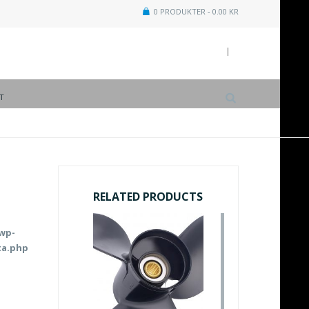
0 PRODUKTER -
0.00
KR
T
RELATED PRODUCTS
/wp-
ta.php