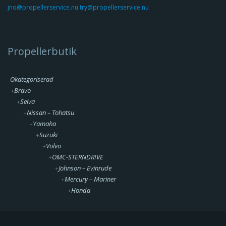
jno@propellerservice.nu try@propellerservice.nu
Propellerbutik
Okategoriserad
Bravo
Selva
Nissan – Tohatsu
Yamaha
Suzuki
Volvo
OMC-STERNDRIVE
Johnson – Evinrude
Propeller Amita 3+
Mercury – Mariner
Honda