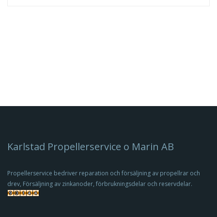
Propeller/ Amita 3+
Karlstad Propellerservice o Marin AB
Propellerservice bedriver reparation och försäljning av propellrar och
drev, Försäljning av zinkanoder, förbrukningsdelar och reservdelar.